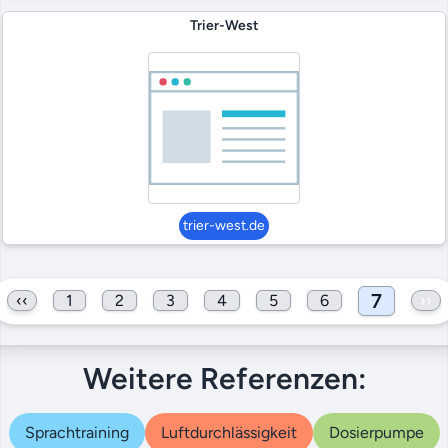
Trier-West
trier-west.de
7
‹‹
1
2
3
4
5
6
››
Weitere Referenzen:
Sprachtraining
Luftdurchlässigkeit
Dosierpumpe