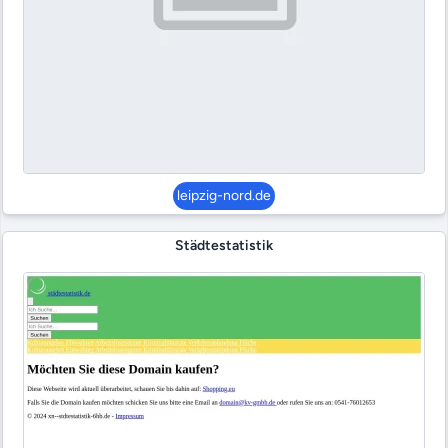
leipzig-nord.de
Städtestatistik