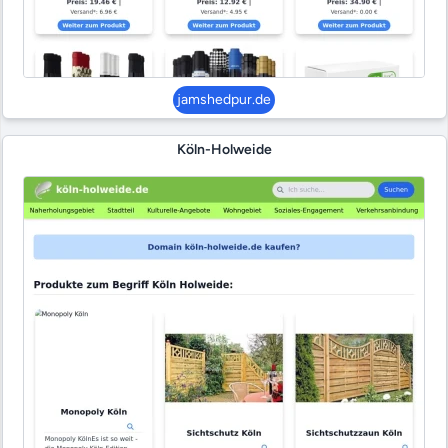
jamshedpur.de
Köln-Holweide