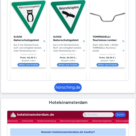
hörsching.de
Hotelsinamsterdam