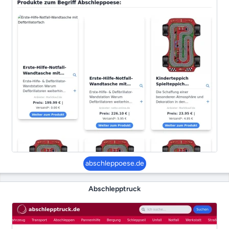
abschleppoese.de
Abschlepptruck