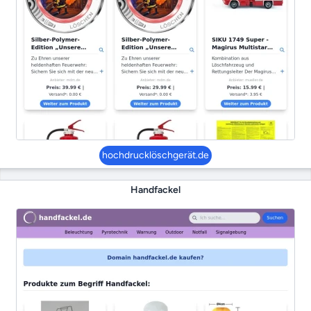
hochdrucklöschgerät.de
Handfackel