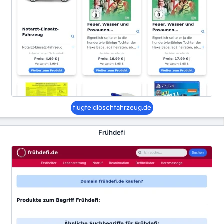
flugfeldlöschfahrzeug.de
Frühdefi