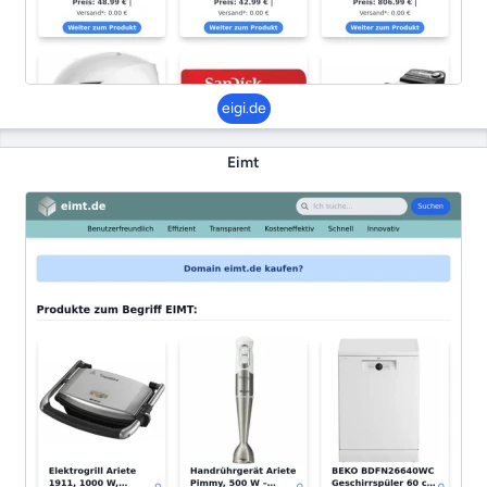
eigi.de
Eimt