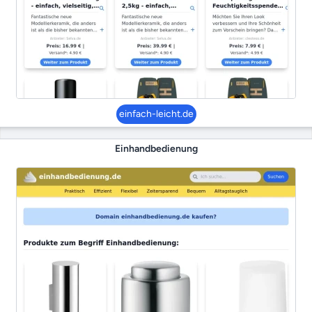
einfach-leicht.de
Einhandbedienung