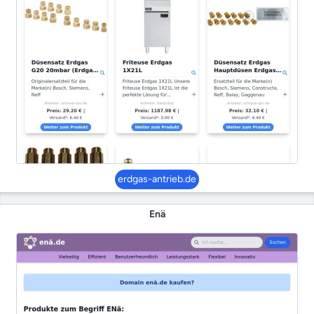
erdgas-antrieb.de
Enä