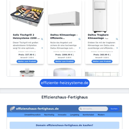
effiziente-heizsysteme.de
Effizienzhaus-Fertighaus