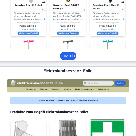
eezi.de
Elektrolumineszenz-Folie