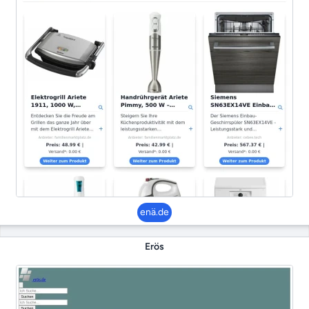
enä.de
Erös