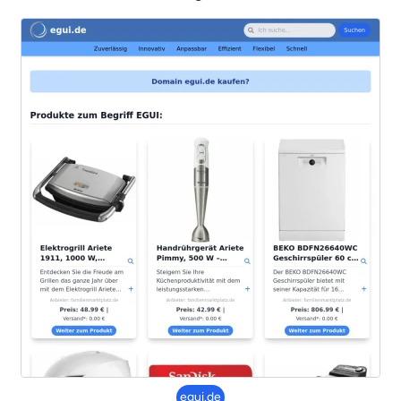
egui.de