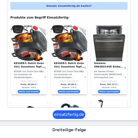
einsatzfertig.de
Dreiteilige-Felge