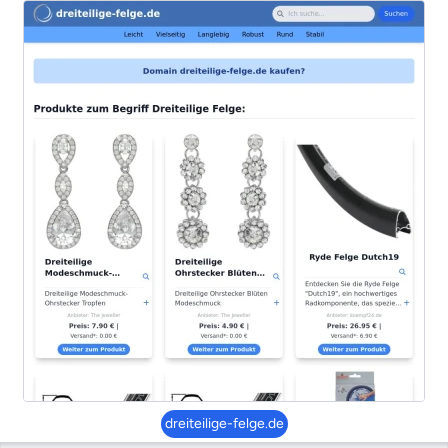
dreiteilige-felge.de