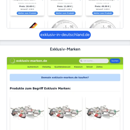
exklusiv-in-deutschland.de
Exklusiv-Marken