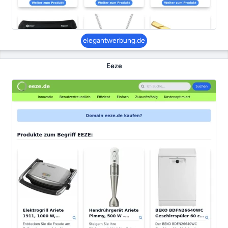
elegantwerbung.de
Eeze