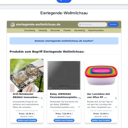
Eierlegende-Wollmilchsau