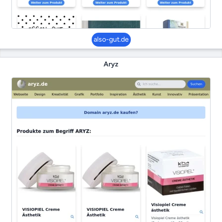
also-gut.de
Aryz