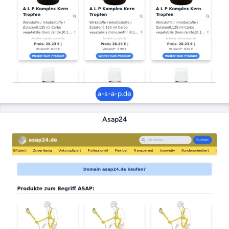
a-s-a-p.de
Asap24