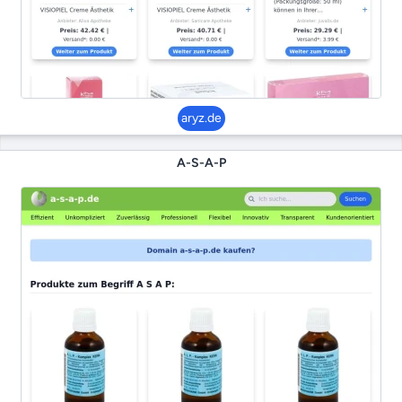
aryz.de
A-S-A-P