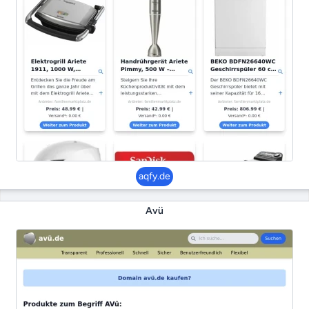
aqfy.de
Avü