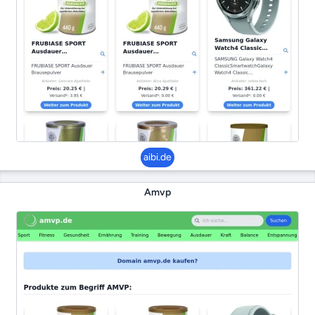
aibi.de
Amvp