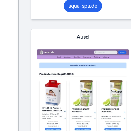
aqua-spa.de
Ausd