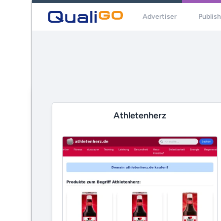
Advertiser
Publis
Athletenherz