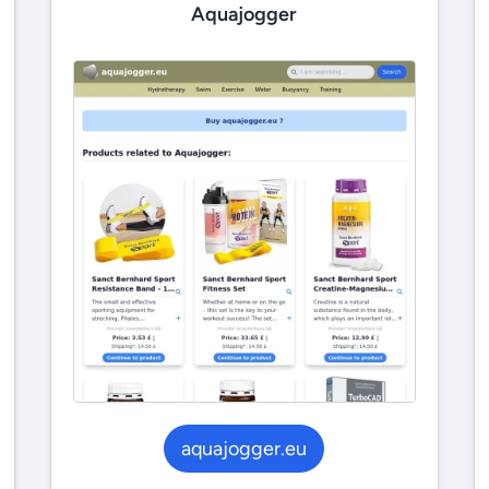
Aquajogger
aquajogger.eu