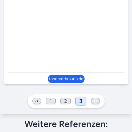
tonerverbrauch.de
3
‹‹
1
2
››
Weitere Referenzen: