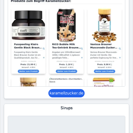
karamellzucker.de
Sirups