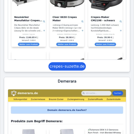
crepes-suzette.de
Demerara