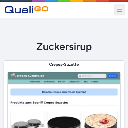
Ope
Zuckersirup
Crepes-Suzette