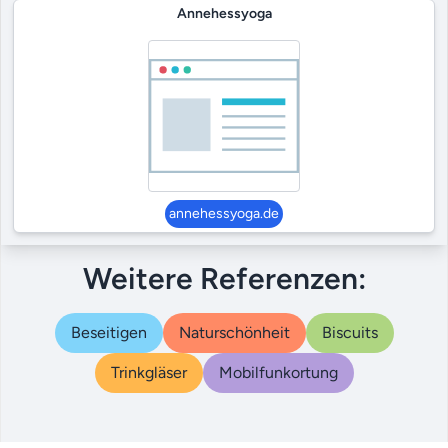
Annehessyoga
annehessyoga.de
Weitere Referenzen:
Beseitigen
Naturschönheit
Biscuits
Trinkgläser
Mobilfunkortung