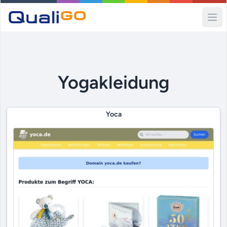
Ope
Yogakleidung
Yoca