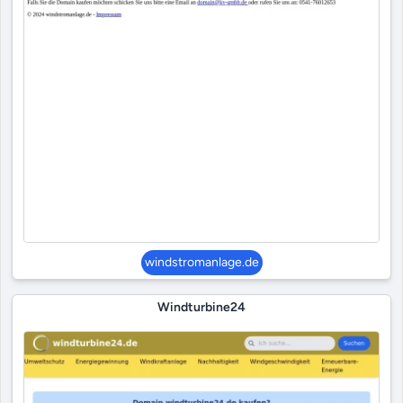
windstromanlage.de
Windturbine24