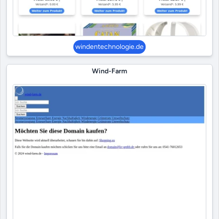
windentechnologie.de
Wind-Farm