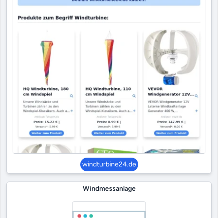
windturbine24.de
Windmessanlage