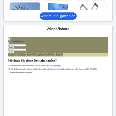
windmühle-garten.de
Windoffshore