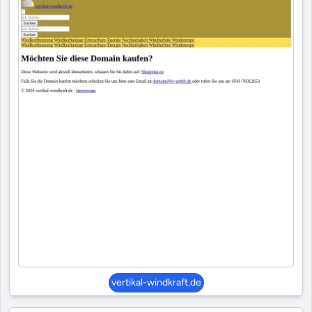
vertikal-windkraft.de