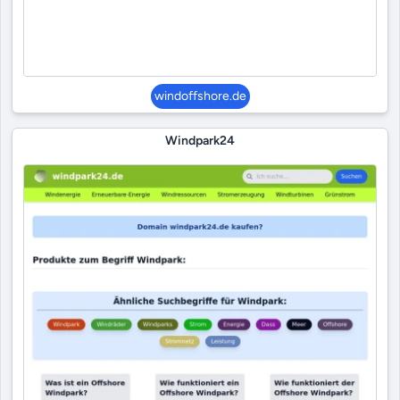
windoffshore.de
Windpark24