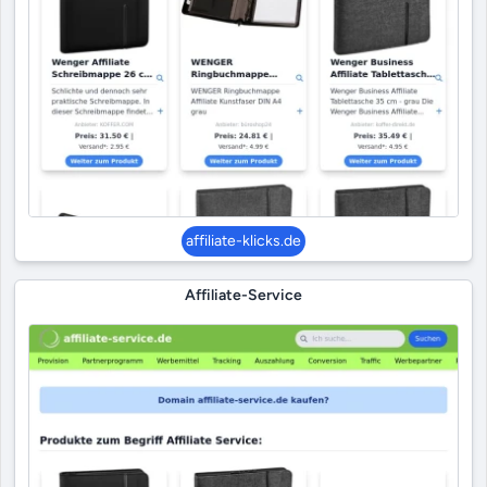
affiliate-klicks.de
Affiliate-Service