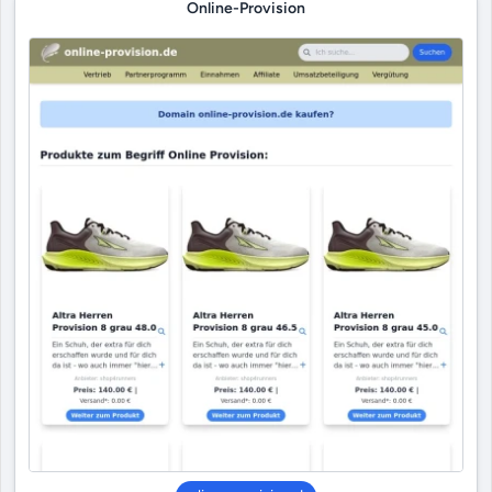
Online-Provision