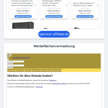
sponsor-affiliate.de
Werbeflächenvermarktung