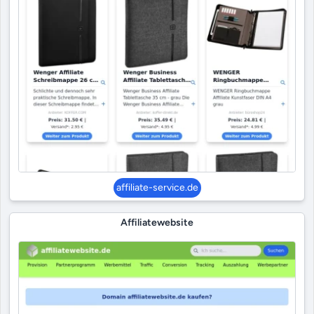
affiliate-service.de
Affiliatewebsite