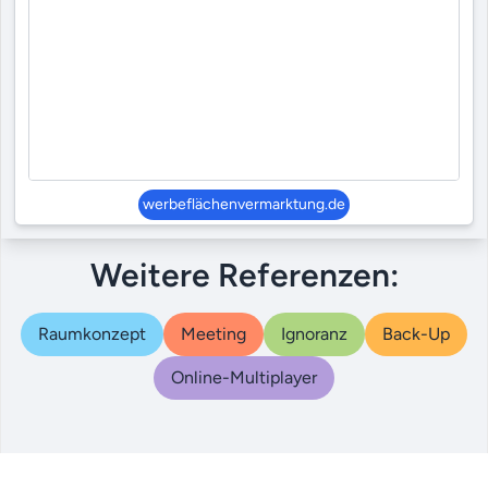
werbeflächenvermarktung.de
Weitere Referenzen:
Raumkonzept
Meeting
Ignoranz
Back-Up
Online-Multiplayer