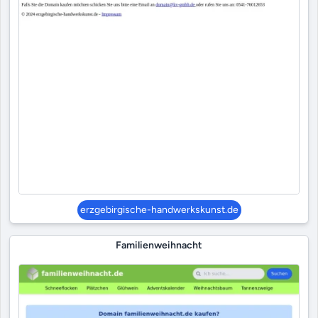
erzgebirgische-handwerkskunst.de
Familienweihnacht