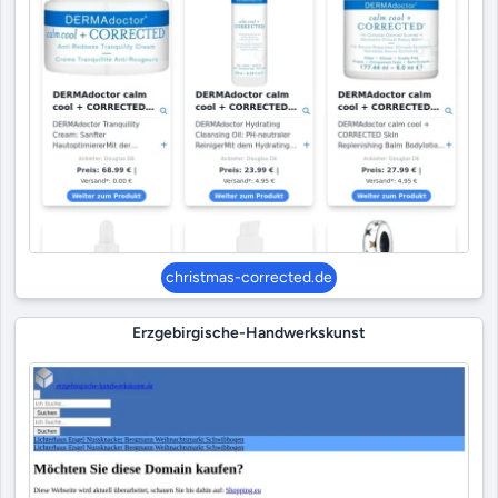
christmas-corrected.de
Erzgebirgische-Handwerkskunst