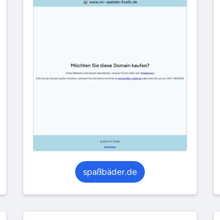
spaßbäder.de