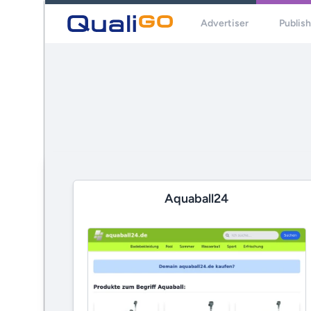
Advertiser
Publis
Aquaball24