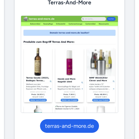
Terras-And-More
terras-and-more.de