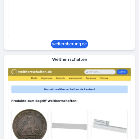
welteroberung.de
Weltherrschaften