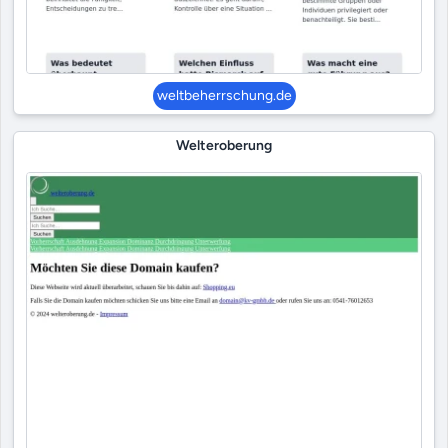
weltbeherrschung.de
Welteroberung