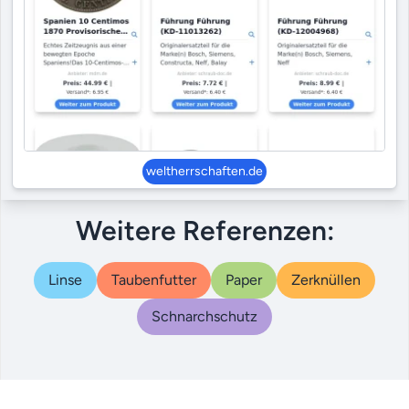
weltherrschaften.de
Weitere Referenzen:
Linse
Taubenfutter
Paper
Zerknüllen
Schnarchschutz