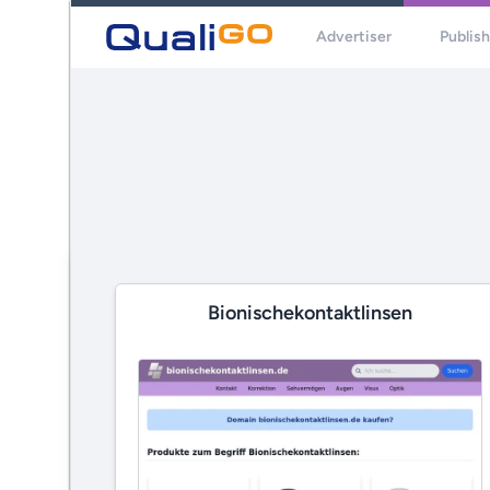
Advertiser
Publis
Bionischekontaktlinsen