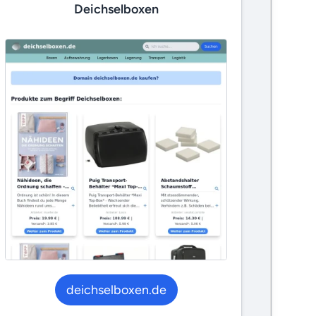
Deichselboxen
deichselboxen.de