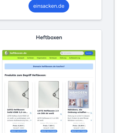
einsacken.de
Heftboxen