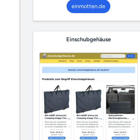
einmotten.de
Einschubgehäuse