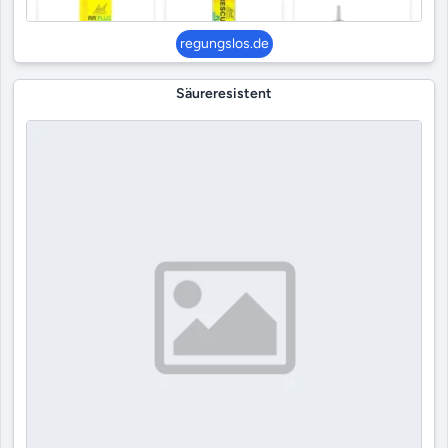
regungslos.de
Säureresistent