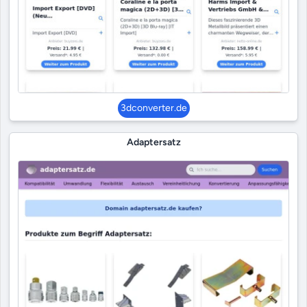
3dconverter.de
Adaptersatz