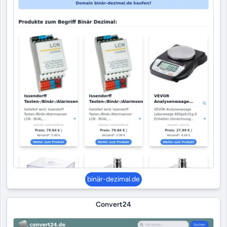
binär-dezimal.de
Convert24