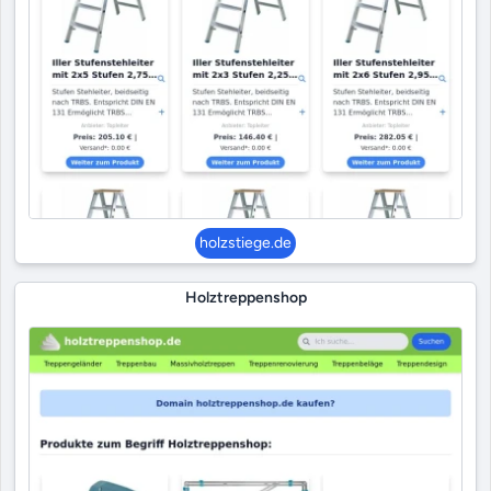
holzstiege.de
Holztreppenshop