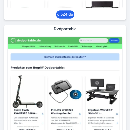
dlp24.de
Dvdportable