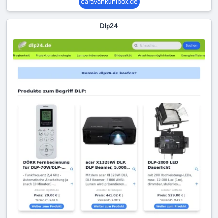
caravankühlbox.de
Dlp24