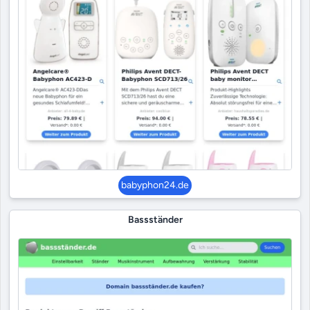
babyphon24.de
Bassständer