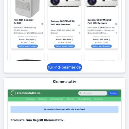
full-hd-beamer.de
Klemmstativ