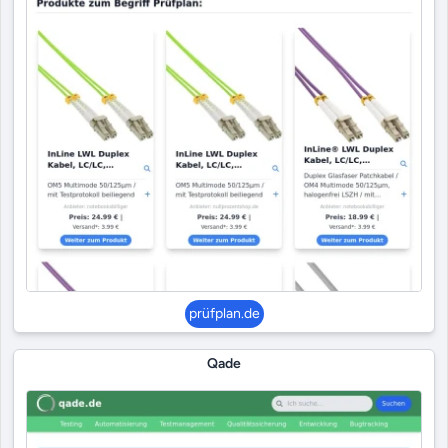
prüfplan.de
Qade