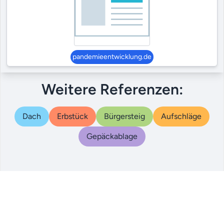
pandemieentwicklung.de
Weitere Referenzen:
Dach
Erbstück
Bürgersteig
Aufschläge
Gepäckablage
© 2000 – 2024
|
|
|
Referenzen
AGB
Datenschutz
Impressum