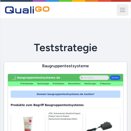
Ope
Teststrategie
Baugruppentestsysteme