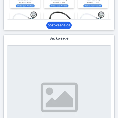
postwaage.de
Sackwaage