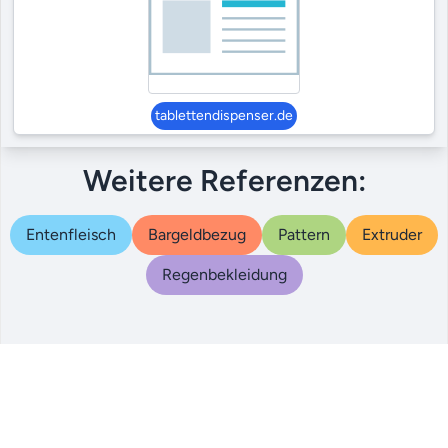
tablettendispenser.de
Weitere Referenzen:
Entenfleisch
Bargeldbezug
Pattern
Extruder
Regenbekleidung
© 2000 – 2024
|
|
|
Referenzen
AGB
Datenschutz
Impressum