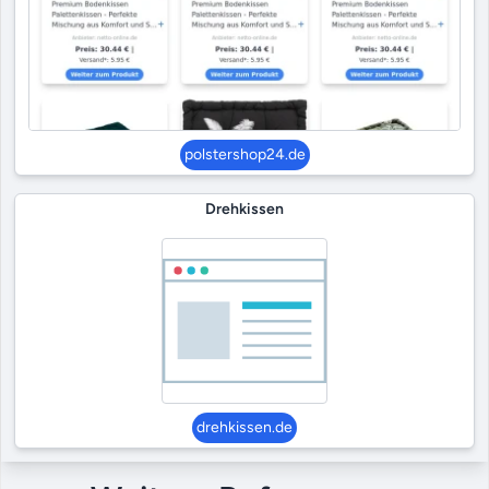
polstershop24.de
Drehkissen
drehkissen.de