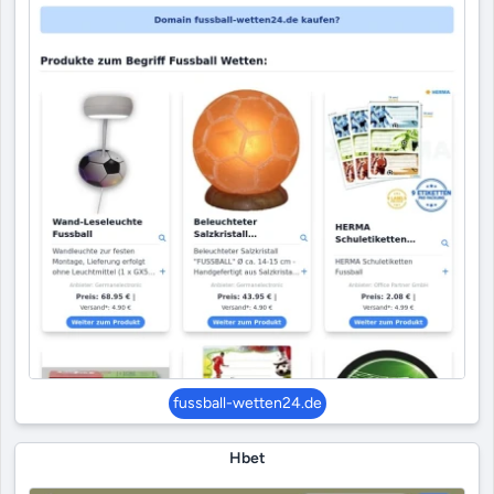
fussball-wetten24.de
Hbet