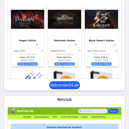
betcenter24.de
Betclub