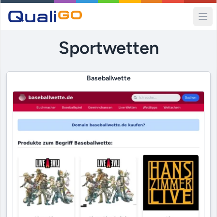
Ope
Sportwetten
Baseballwette