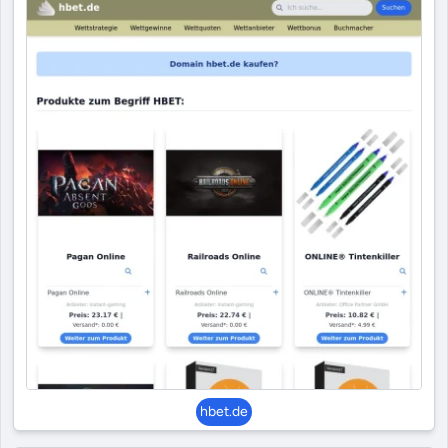
hbet.de