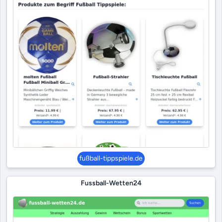
fußball-tippspiele.de
Fussball-Wetten24