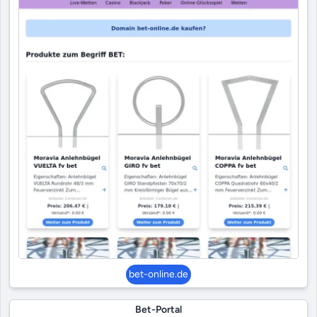
bet-online.de
Bet-Portal