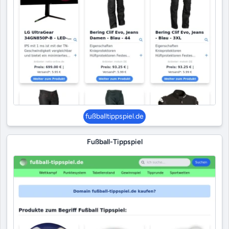
fußballtippspiel.de
Fußball-Tippspiel