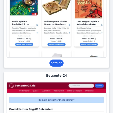
betc.de
Betcenter24