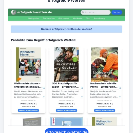
Erfolgreich-Wetten
erfolgreich-wetten.de