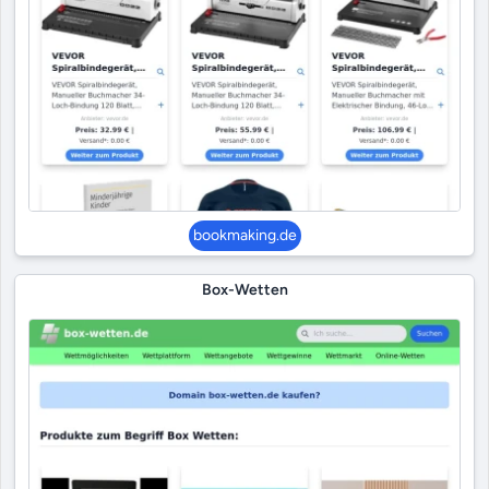
bookmaking.de
Box-Wetten