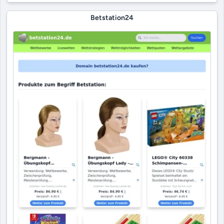
Betstation24