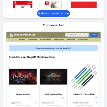
lastminutewetten.de
Mobilewetten