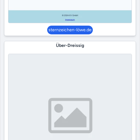
sternzeichen-löwe.de
Über-Dreissig