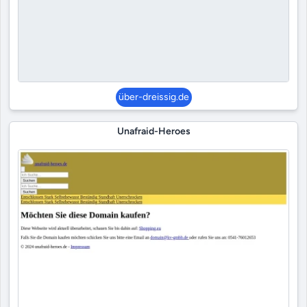
über-dreissig.de
Unafraid-Heroes