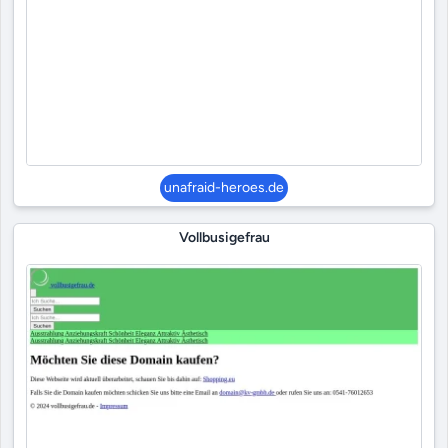
unafraid-heroes.de
Vollbusigefrau