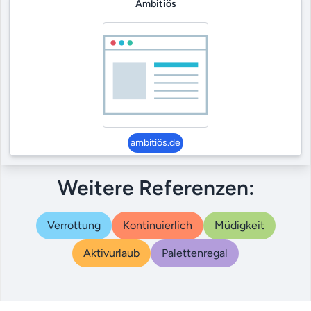
Ambitiös
ambitiös.de
Weitere Referenzen:
Verrottung
Kontinuierlich
Müdigkeit
Aktivurlaub
Palettenregal