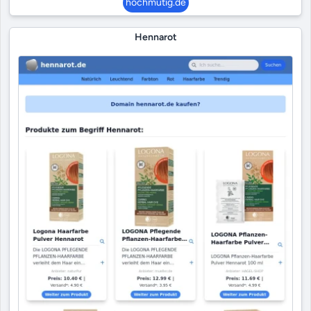
hochmütig.de
Hennarot