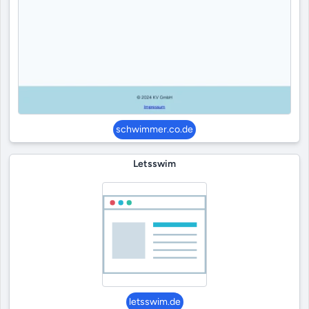
schwimmer.co.de
Letsswim
letsswim.de