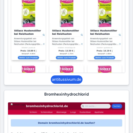
antitussivum.de
Bromhexinhydrochlorid