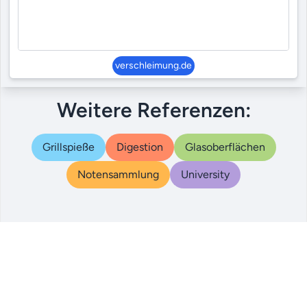
verschleimung.de
Weitere Referenzen:
Grillspieße
Digestion
Glasoberflächen
Notensammlung
University
© 2000 – 2024
|
|
|
Referenzen
AGB
Datenschutz
Impressum
qualigo.com