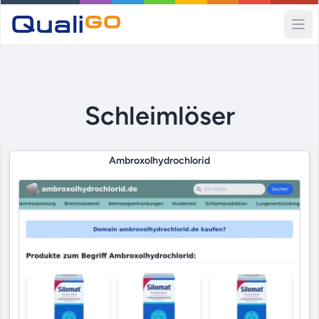
Ope
Schleimlöser
Ambroxolhydrochlorid