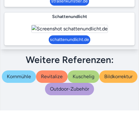
straßenkünstler.de
Schattenundlicht
schattenundlicht.de
Weitere Referenzen:
Kornmühle
Revitalize
Kuschelig
Bildkorrektur
Outdoor-Zubehör
© 2000 – 2024