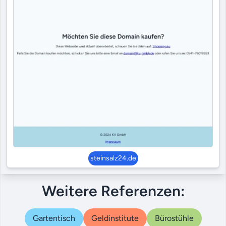
steinsalz24.de
Weitere Referenzen:
Gartentisch
Geldinstitute
Bürostühle