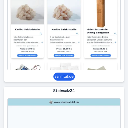
salinität.de
Steinsalz24