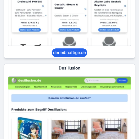
derleibhaftige.de
Desillusion