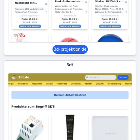
3d-projektion.de
3dt