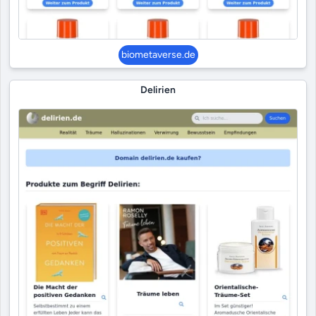
biometaverse.de
Delirien