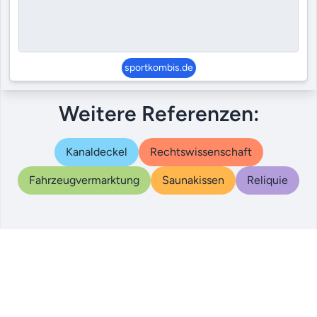
sportkombis.de
Weitere Referenzen:
Kanaldeckel
Rechtswissenschaft
Fahrzeugvermarktung
Saunakissen
Reliquie
© 2000 – 2024
|
|
|
Referenzen
AGB
Datenschutz
Impressum
qualigo.com