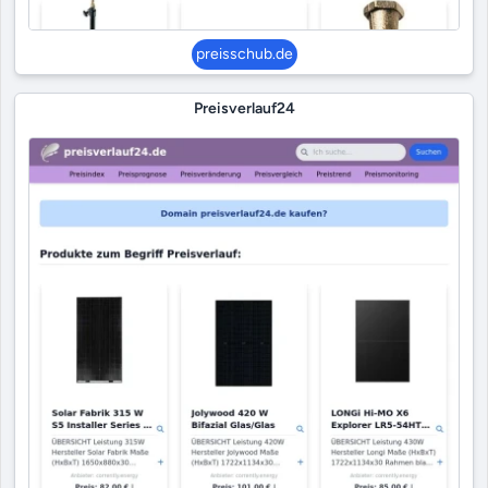
preisschub.de
Preisverlauf24