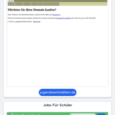
jugendwerkstätten.de
Jobs-Für-Schüler