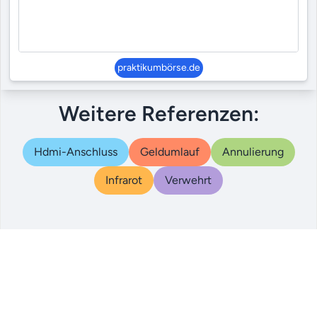
praktikumbörse.de
Weitere Referenzen:
Hdmi-Anschluss
Geldumlauf
Annulierung
Infrarot
Verwehrt
© 2000 – 2024
|
|
|
Referenzen
AGB
Datenschutz
Impressum
qualigo.com