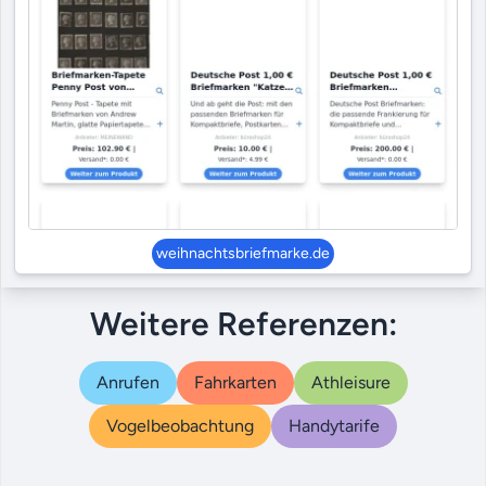
weihnachtsbriefmarke.de
Weitere Referenzen:
Anrufen
Fahrkarten
Athleisure
Vogelbeobachtung
Handytarife