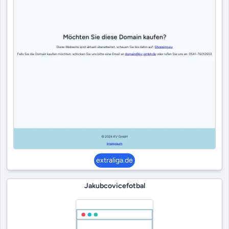
extraliga.de
Jakubcovicefotbal