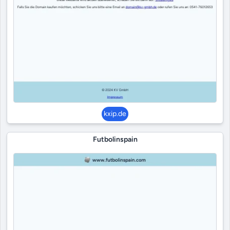
kxip.de
Futbolinspain