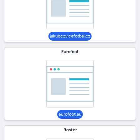
jakubcovicefotbal.cz
Eurofoot
eurofoot.eu
Roster