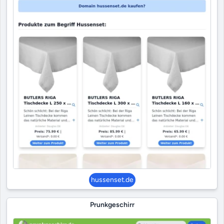
hussenset.de
Prunkgeschirr