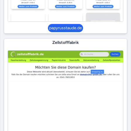
papyrusstaude.de
Zellstofffabrik