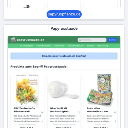
papyruspflanze.de
Papyrusstaude