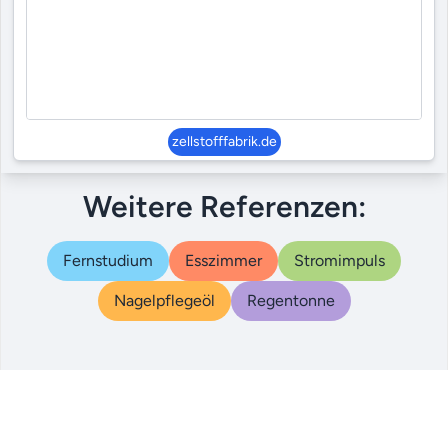
zellstofffabrik.de
Weitere Referenzen:
Fernstudium
Esszimmer
Stromimpuls
Nagelpflegeöl
Regentonne