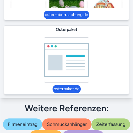
oster-überraschung.de
Osterpaket
osterpaket.de
Weitere Referenzen:
Firmeneintrag
Schmuckanhänger
Zeiterfassung