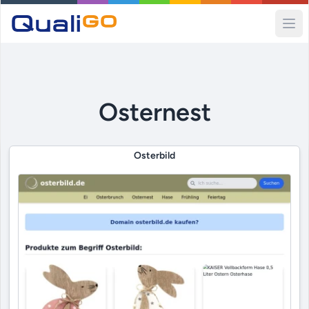
Ope
Osternest
Osterbild