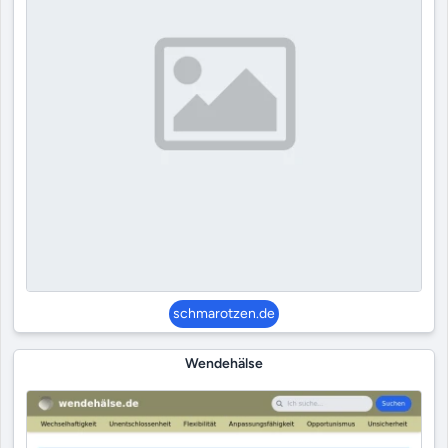
schmarotzen.de
Wendehälse