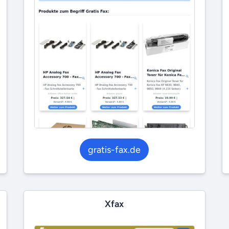
gratis-fax.de
Xfax