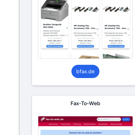
bfax.de
Fax-To-Web