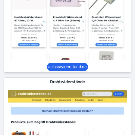
anlasswiderstand.de
Drahtwiderstände