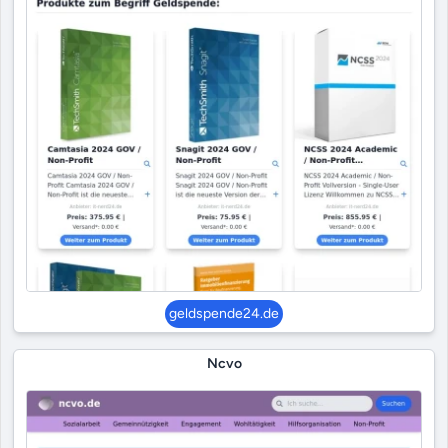
geldspende24.de
Ncvo