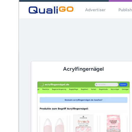
Advertiser
Publis
Acrylfingernägel