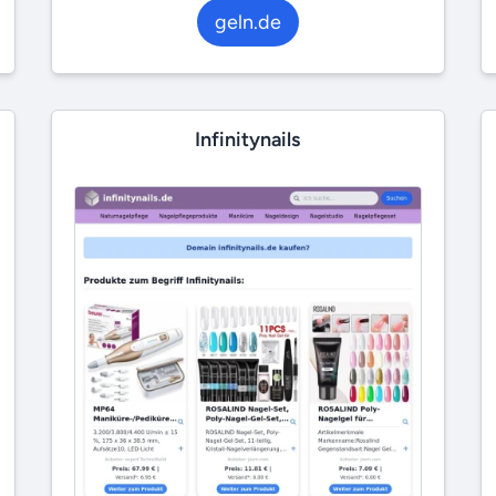
geln.de
Infinitynails