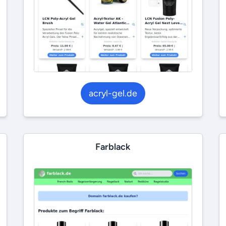
acryl-gel.de
Farblack