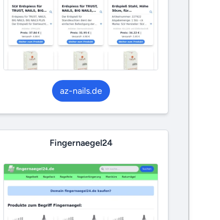
az-nails.de
Fingernaegel24