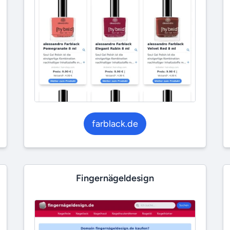
farblack.de
Fingernägeldesign