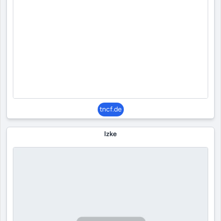
tncf.de
Izke