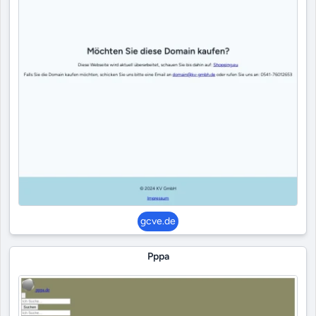
gcve.de
Pppa