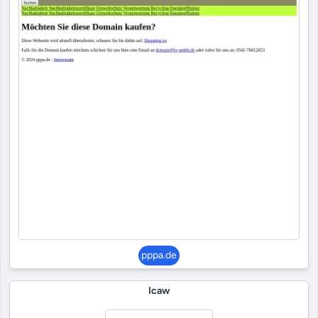
pppa.de
Icaw