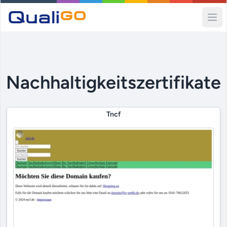
Ope
Nachhaltigkeitszertifikate
Tncf