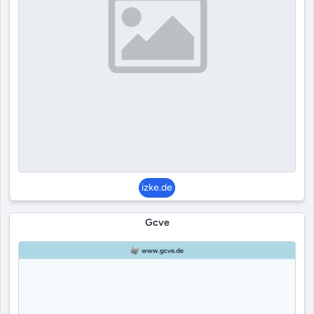
izke.de
Gcve