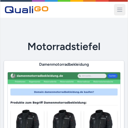
Ope
Motorradstiefel
Damenmotorradbekleidung