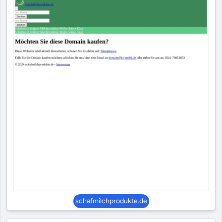
schafmilchprodukte.de