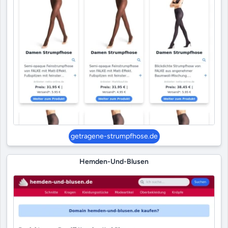
getragene-strumpfhose.de
Hemden-Und-Blusen