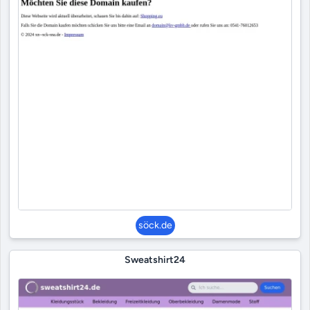
söck.de
Sweatshirt24